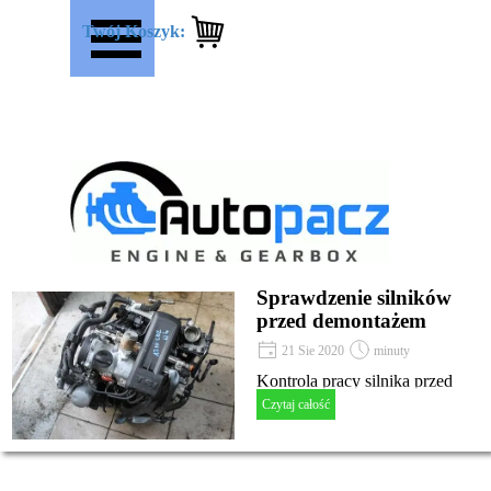
Przejdź do treści
Pomiń menu
Twój Koszyk:
Sprawdzenie silników
przed demontażem
21 Sie 2020
minuty
Kontrola pracy silnika przed
Czytaj całość
demontażem.