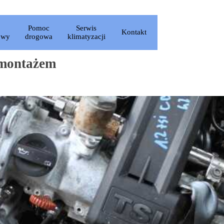
iń menu
Pomoc
Serwis
Kontakt
▼
owy
drogowa
klimatyzacji
emontażem