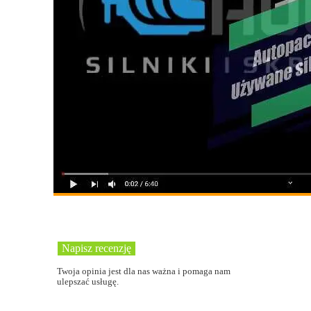
Twoja opinia jest dla nas ważna i pomaga nam
ulepszać usługę.