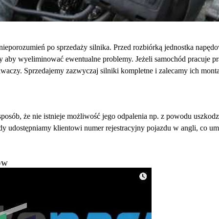
ieporozumień po sprzedaży silnika. Przed rozbiórką jednostka napędo
y aby wyeliminować ewentualne problemy. Jeżeli samochód pracuje p
kiwaczy. Sprzedajemy zazwyczaj silniki kompletne i zalecamy ich mon
ób, że nie istnieje możliwość jego odpalenia np. z powodu uszkodzeni
y udostępniamy klientowi numer rejestracyjny pojazdu w angli, co um
ów