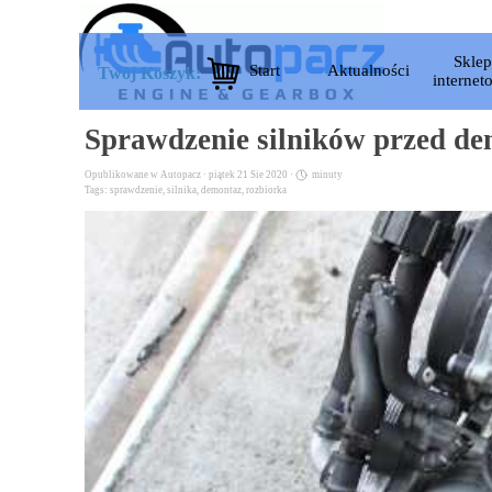
Przejdź do treści
Pom
Sklep
Start
Aktualności
▼
▼
Twój Koszyk:
internet
Sprawdzenie silników przed d
Opublikowane w
Autopacz
· piątek 21 Sie 2020 ·
minuty
Tags:
sprawdzenie
,
silnika
,
demontaz
,
rozbiorka