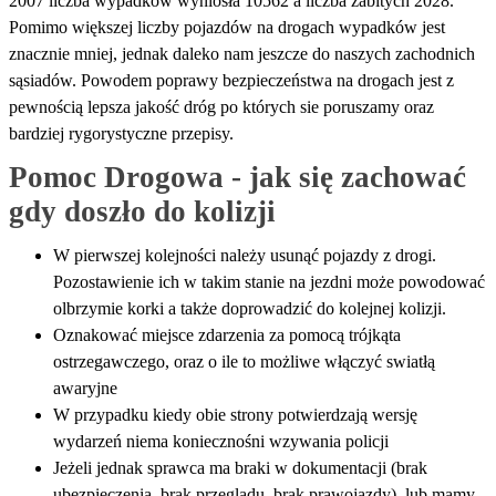
2007 liczba wypadków wyniosła 10562 a liczba zabitych 2028.
Pomimo większej liczby pojazdów na drogach wypadków jest
znacznie mniej, jednak daleko nam jeszcze do naszych zachodnich
sąsiadów. Powodem poprawy bezpieczeństwa na drogach jest z
pewnością lepsza jakość dróg po których sie poruszamy oraz
bardziej rygorystyczne przepisy.
Pomoc Drogowa - jak się zachować 
gdy doszło do kolizji
W pierwszej kolejności należy usunąć pojazdy z drogi.
Pozostawienie ich w takim stanie na jezdni może powodować
olbrzymie korki a także doprowadzić do kolejnej kolizji.
Oznakować miejsce zdarzenia za pomocą trójkąta
ostrzegawczego, oraz o ile to możliwe włączyć swiatłą
awaryjne
W przypadku kiedy obie strony potwierdzają wersję
wydarzeń niema koniecznośni wzywania policji
Jeżeli jednak sprawca ma braki w dokumentacji (brak
ubezpieczenia, brak przeglądu, brak prawojazdy), lub mamy