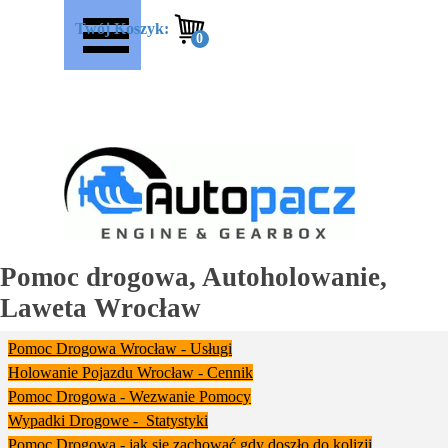
Przejdź do treści
Pomiń menu
Twój Koszyk:
Pomoc drogowa, Autoholowanie,
Laweta Wrocław
Pomoc Drogowa Wrocław - Usługi
Holowanie Pojazdu Wrocław - Cennik
Pomoc Drogowa - Wezwanie Pomocy
Wypadki Drogowe - Statystyki
Pomoc Drogowa - jak się zachować gdy doszło do kolizji