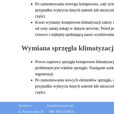
Po zamontowaniu nowego kompresora, cały syste
przypadku wykrycia innych usterek lub nieszcze
części.
Koszt wymiany kompresora klimatyzacji zależy o
od ceny samej usługi w danym serwisie. Przed p
cenowo i najlepiej spełniającą nasze oczekiwania
Wymiana sprzęgła klimatyzacj
Proces naprawy sprzęgła kompresora klimatyzacji
problemem jest właśnie sprzęgło. Następnie usz
regeneracji.
Po zamontowaniu nowych elementów sprzęgła, ca
przypadku wykrycia innych usterek lub nieszcze
części.
Autopacz biuro@autopacz.pl
ul. Paczkowska 26 NIP: 6951434818