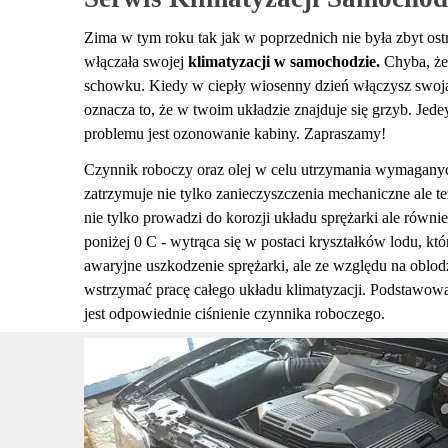
Zima w tym roku tak jak w poprzednich nie była zbyt ost
włączała swojej
klimatyzacji w samochodzie.
Chyba, że
schowku. Kiedy w ciepły wiosenny dzień włączysz swoją
oznacza to, że w twoim układzie znajduje się grzyb. Je
problemu jest ozonowanie kabiny. Zapraszamy!
Czynnik roboczy oraz olej w celu utrzymania wymaganych
zatrzymuje nie tylko zanieczyszczenia mechaniczne ale 
nie tylko prowadzi do korozji układu sprężarki ale równi
poniżej 0 C - wytrąca się w postaci kryształków lodu, k
awaryjne uszkodzenie sprężarki, ale ze względu na oblo
wstrzymać pracę całego układu klimatyzacji. Podstawow
jest odpowiednie ciśnienie czynnika roboczego.