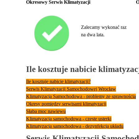
Okresowy Serwis Klimatyzacji
O
Zalecamy wykonać raz
na dwa lata.
Ile kosztuje nabicie klimatyzac
Ile kosztuje nabicie klimatyzacji?
Serwis Klimatyzacji Samochodowej Wrocław
Klimatyzacja Samochodowa - problemy ze sprawnością
Okresy pomiędzy serwisami klimatyzacji
Słaba moc nawiewu
Klimatyzacja samochodowa - częste usterki
Klimatyzacja samochodowa - dezynfekcja układu
Serwis Klimatyzacji Samocho