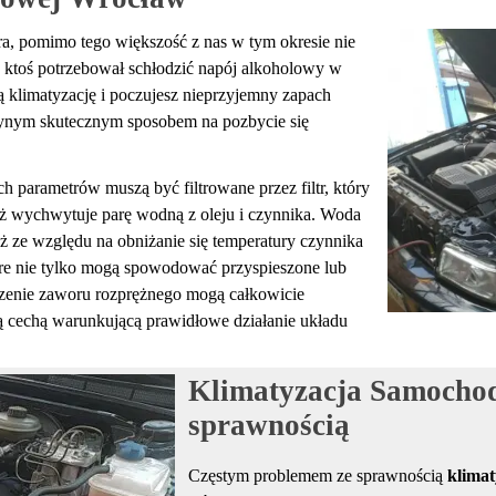
ra, pomimo tego większość z nas w tym okresie nie
 ktoś potrzebował schłodzić napój alkoholowy w
 klimatyzację i poczujesz nieprzyjemny zapach
deynym skutecznym sposobem na pozbycie się
 parametrów muszą być filtrowane przez filtr, który
też wychwytuje parę wodną z oleju i czynnika. Woda
eż ze względu na obniżanie się temperatury czynnika
tóre nie tylko mogą spowodować przyspieszone lub
dzenie zaworu rozprężnego mogą całkowicie
ą cechą warunkującą prawidłowe działanie układu
Klimatyzacja Samochod
sprawnością
Częstym problemem ze sprawnością
klima