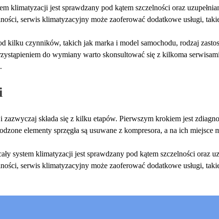
m klimatyzacji jest sprawdzany pod kątem szczelności oraz uzupełn
lności, serwis klimatyzacyjny może zaoferować dodatkowe usługi, tak
d kilku czynników, takich jak marka i model samochodu, rodzaj zast
rzystąpieniem do wymiany warto skonsultować się z kilkoma serwisami,
.
i
 zazwyczaj składa się z kilku etapów. Pierwszym krokiem jest zdiagnozo
kodzone elementy sprzęgła są usuwane z kompresora, a na ich miejsce
ły system klimatyzacji jest sprawdzany pod kątem szczelności oraz 
lności, serwis klimatyzacyjny może zaoferować dodatkowe usługi, tak