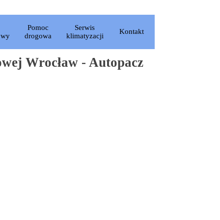
iń menu
Pomoc
Serwis
Kontakt
▼
owy
drogowa
klimatyzacji
owej Wrocław - Autopacz