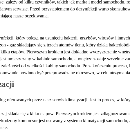
ej zależy od kilku czynników, takich jak marka i model samochodu, 
danym serwisie. Przed przystąpieniem do dezynfekcji warto skonsultow
łniającą nasze oczekiwania.
ekcji, który polega na usunięciu bakterii, grzybów, wirusów i innych
 - gaz składający się z trzech atomów tlenu, który działa bakteriobój
kilku etapów. Pierwszym krokiem jest dokładne wyczyszczenie wnętrza
 jest umieszczany w kabinie samochodu, a wnętrze zostaje szczelnie za
zależności od wielkości kabiny samochodu. Po zakończeniu procesu,
zonowanie powinno być przeprowadzane okresowo, w celu utrzymania c
acji
ług oferowanych przez nasz serwis klimatyzacji. Jest to proces, w kt
j składa się z kilku etapów. Pierwszym krokiem jest zdiagnozowanie us
zkodzony kompresor jest usuwany z systemu klimatyzacji samochodu, 
cie.