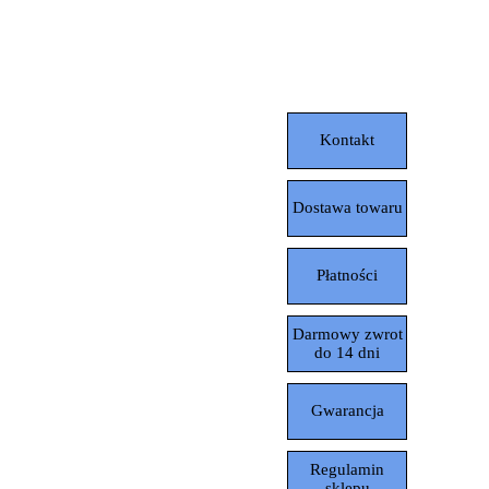
Pomiń menu
Kontakt
Dostawa towaru
Płatności
Darmowy zwrot
do 14 dni
Gwarancja
Regulamin
sklepu