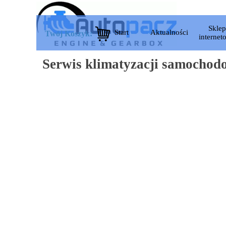
Przejdź do treści
Pom
Sklep
Start
Aktualności
▼
▼
Twój Koszyk:
internet
Serwis klimatyzacji samochod