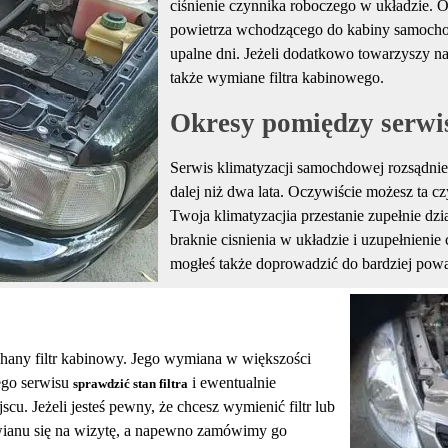
ciśnienie czynnika roboczego w układzie. 
powietrza wchodzącego do kabiny samochod
upalne dni. Jeżeli dodatkowo towarzyszy n
także wymiane filtra kabinowego.
Okresy pomiędzy serwi
Serwis klimatyzacji samochdowej rozsądnie 
dalej niż dwa lata. Oczywiście możesz ta c
Twoja klimatyzacjia przestanie zupełnie d
braknie cisnienia w układzie i uzupełnien
mogłeś także doprowadzić do bardziej powa
hany filtr kabinowy. Jego wymiana w większości
ego serwisu
i ewentualnie
sprawdzić stan filtra
scu. Jeżeli jesteś pewny, że chcesz wymienić filtr lub
awianu się na wizytę, a napewno zamówimy go