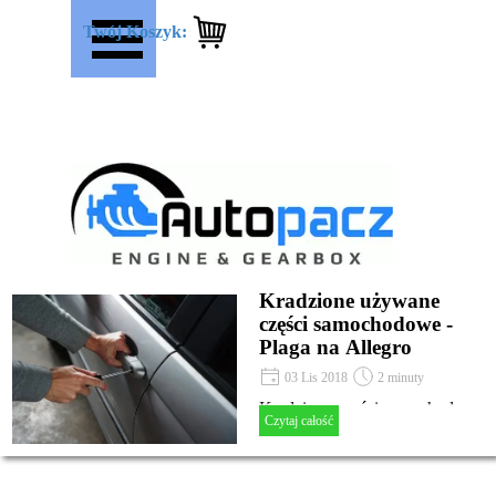
Przejdź do treści
Pomiń menu
Twój Koszyk:
Kradzione używane
części samochodowe -
Plaga na Allegro
03 Lis 2018
2 minuty
Kradzione części samochodowe
Czytaj całość