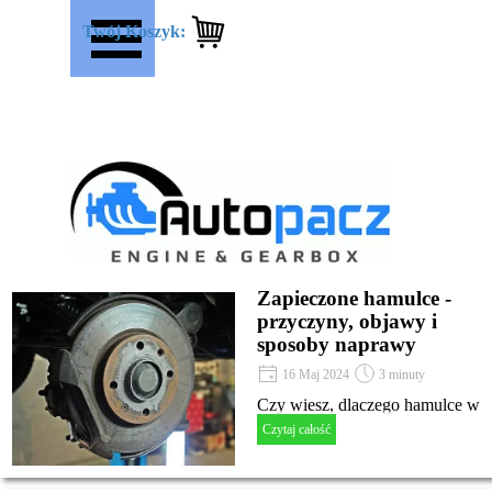
Przejdź do treści
Pomiń menu
Twój Koszyk:
Zapieczone hamulce -
przyczyny, objawy i
sposoby naprawy
16 Maj 2024
3 minuty
Czy wiesz, dlaczego hamulce w
Czytaj całość
twoim samochodzie mogą się
zapiecz? Odkryj przyczyny,
objawy i sposoby naprawy w