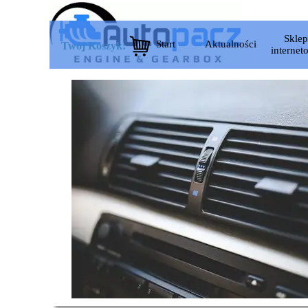
Przejdź do treści
Pom
Sklep
Start
Aktualności
▼
▼
Twój Koszyk:
internet