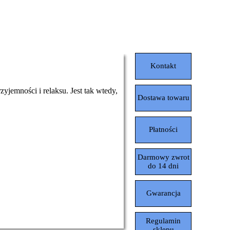
Pomiń menu
Kontakt
jemności i relaksu. Jest tak wtedy,
Dostawa towaru
Płatności
Darmowy zwrot
do 14 dni
Gwarancja
Regulamin
sklepu