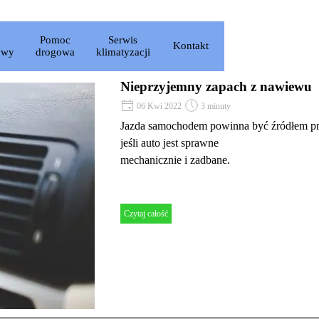
iń menu
Pomoc
Serwis
Kontakt
▼
owy
drogowa
klimatyzacji
Nieprzyjemny zapach z nawiewu
06 Kwi 2022
3 minuty
Jazda samochodem powinna być źródłem przy
jeśli auto jest sprawne
mechanicznie i zadbane.
Czytaj całość