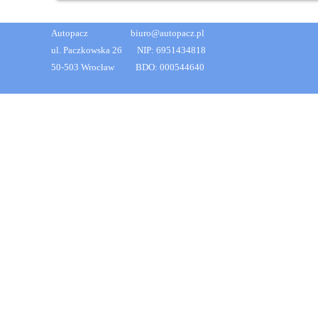
Autopacz biuro@autopacz.pl
ul. Paczkowska 26 NIP: 6951434818
50-503 Wrocław BDO: 000544640
Wróć do spisu treści