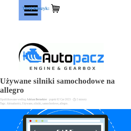
Przejdź do treści
Pomiń menu
Twój Koszyk:
Używane silniki samochodowe na
allegro
Opublikowane według
Adrian Bernekier
· piątek 02 Cze 2023 ·
2 minuty
Tags:
Aktualności
,
Używane
,
silniki
,
samochodowe
,
allegro.